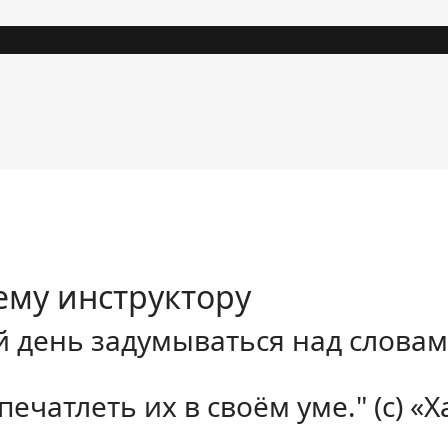
ему инструктору
день задумываться над словами
ечатлеть их в своём уме." (с)
«Х