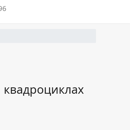
б
вдель, Ул.
и квадроциклах