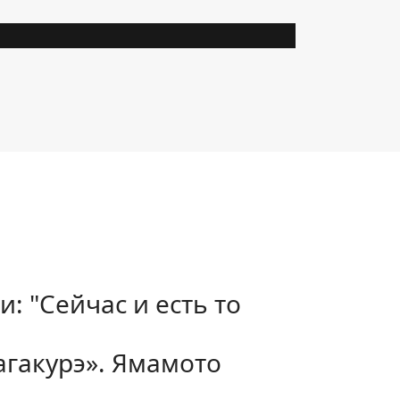
: "Сейчас и есть то
агакурэ». Ямамото