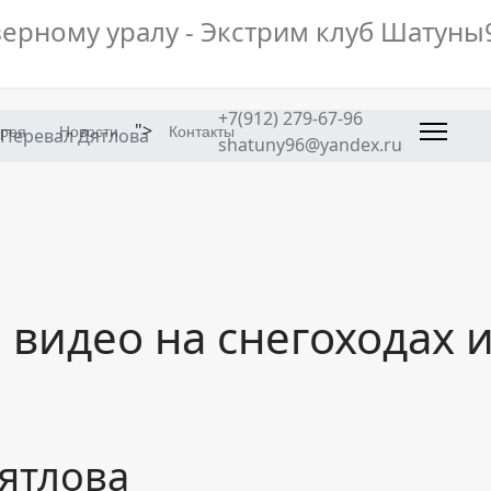
Экстрим клу
"Шатуны96"
624590, Россия, пос. И
Ленина 52
+7(912) 279-67-96
">
ерея
Новости
Контакты
Перевал Дятлова
shatuny96@yandex.ru
+7 (912) 279 67 96
shatuny96@yandex.ru
и видео на снегоходах 
ятлова