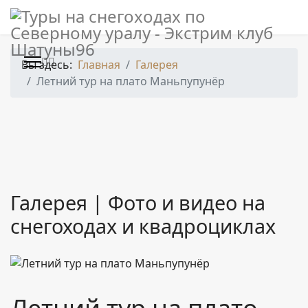
Новости
>
Вы здесь:
Главная
Галерея
Контакты
Летний тур на плато Маньпупунёр
Экстрим клуб
"Шатуны96"
624590, Россия, пос. Ивдель, Ул.
Галерея | Фото и видео на
Ленина 52
снегоходах и квадроциклах
+7 (912) 279 67 96
shatuny96@yandex.ru