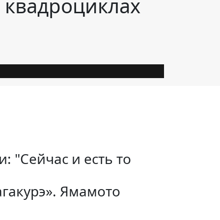
и квадроциклах
 "Сейчас и есть то
агакурэ». Ямамото