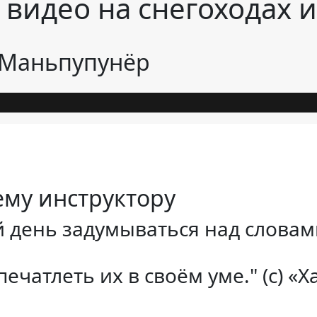
и видео на снегоходах 
о Маньпупунёр
ему инструктору
день задумываться над словами:
ечатлеть их в своём уме." (с)
«Х