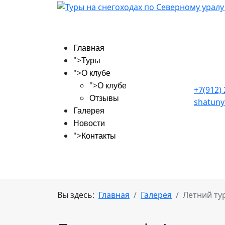
Главная
">
Туры
">
О клубе
">
О клубе
+7(912)
Отзывы
shatuny
Галерея
Новости
">
Контакты
Вы здесь:
Главная
Галерея
Летний ту