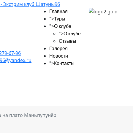
Главная
">
Туры
">
О клубе
">
О клубе
Отзывы
Галерея
 279-67-96
Новости
96@yandex.ru
">
Контакты
р на плато Маньпупунёр