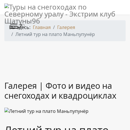
Новости
>
Вы здесь:
Главная
Галерея
Контакты
Летний тур на плато Маньпупунёр
Экстрим клуб
"Шатуны96"
624590, Россия, пос. Ивдель, Ул.
Галерея | Фото и видео на
Ленина 52
снегоходах и квадроциклах
+7 (912) 279 67 96
shatuny96@yandex.ru