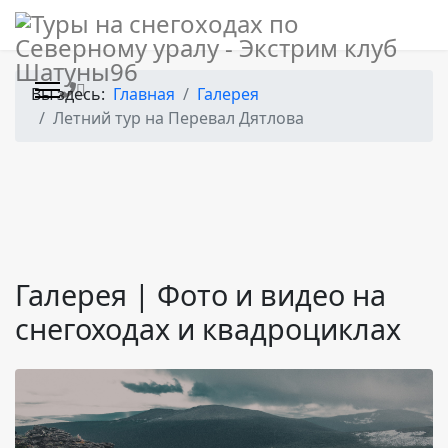
Новости
>
Вы здесь:
Главная
Галерея
Контакты
Летний тур на Перевал Дятлова
Экстрим клуб
"Шатуны96"
624590, Россия, пос. Ивдель, Ул.
Галерея | Фото и видео на
Ленина 52
снегоходах и квадроциклах
+7 (912) 279 67 96
shatuny96@yandex.ru