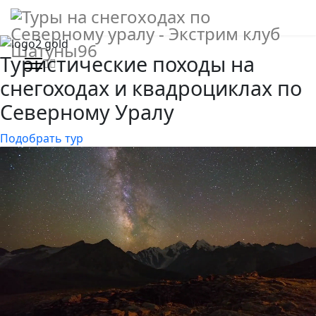
Новости
Туристические походы на
>
Контакты
снегоходах и квадроциклах
по
Северному Уралу
Подобрать тур
Экстрим клуб
"Шатуны96"
624590, Россия, пос. Ивдель, Ул.
Ленина 52
+7 (912) 279 67 96
shatuny96@yandex.ru