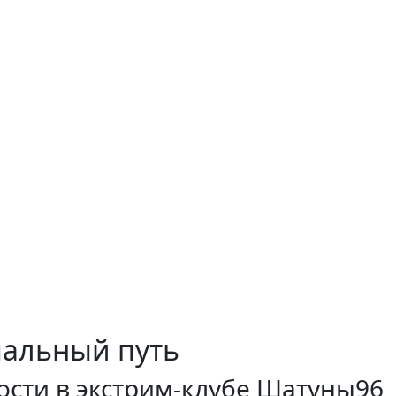
мальный путь
ости в экстрим-клубе Шатуны96