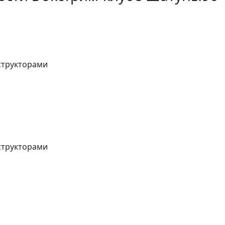
структорами
структорами