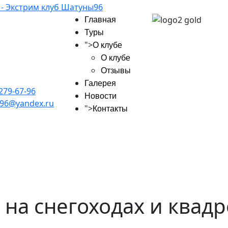
Главная
Туры
">
О клубе
О клубе
Отзывы
Галерея
 279-67-96
Новости
96@yandex.ru
">
Контакты
 на снегоходах и квад