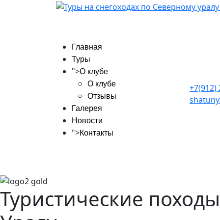
Главная
Туры
">
О клубе
О клубе
+7(912)
Отзывы
shatuny
Галерея
Новости
">
Контакты
Туристические походы